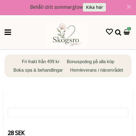
Behåll ditt sommarglow
Kika här
0
Fri frakt från 499 kr
Bonuspoäng på alla köp
Boka spa & behandlingar
Hemleverans i närområdet
28 SEK