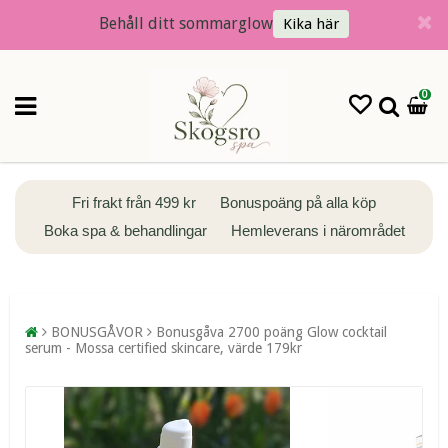
Behåll ditt sommarglow
Kika här
0
Fri frakt från 499 kr
Bonuspoäng på alla köp
Boka spa & behandlingar
Hemleverans i närområdet
BONUSGÅVOR
Bonusgåva 2700 poäng Glow cocktail
serum - Mossa certified skincare, värde 179kr