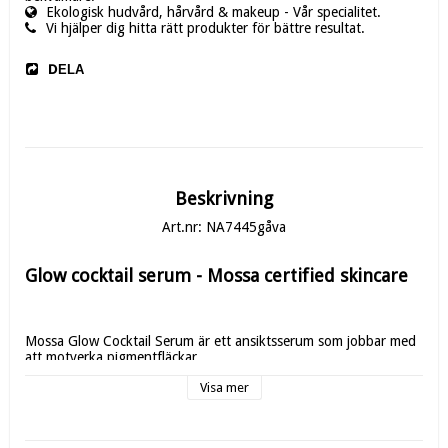
Ekologisk hudvård, hårvård & makeup - Vår specialitet.
Vi hjälper dig hitta rätt produkter för bättre resultat.
DELA
Beskrivning
Art.nr: NA7445gåva
Glow cocktail serum - Mossa certified skincare
Mossa Glow Cocktail Serum är ett ansiktsserum som jobbar med 
att motverka pigmentfläckar.
Visa mer
Tunn serum/kräm med en tydligt syrlig doft. Serumet går lätt in i 
huden.
Serumet innehåller extrakt från nordiska superbär såsom kvitten 