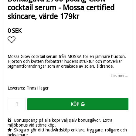
cocktail serum - Mossa certified
skincare, värde 179kr
0 SEK
Lägg till i favoritlistan
Mossa Glow cocktail serum från MOSSA för en jämnare hudton.
Hjorton och kvitten förbättrar hudens struktur och motverkar
pigmentförändringar som är orsakade av solen, åldrande.
Läs mer...
Leverans:
Finns i lager
KÖP
Bonuspoäng på alla köp! Välj själv bonusgåvor. Extra
miljöbonus vid större köp.
Skogsro gör ditt hudvårdsköp enklare, tryggare, roligare och
bekvämare.