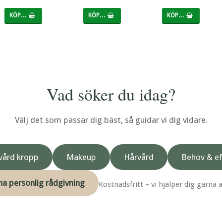
KÖP…
KÖP…
KÖP…
Vad söker du idag?
Välj det som passar dig bäst, så guidar vi dig vidare.
ård kropp
Makeup
Hårvård
Behov & ef
l ha personlig rådgivning
Kostnadsfritt – vi hjälper dig gärna a