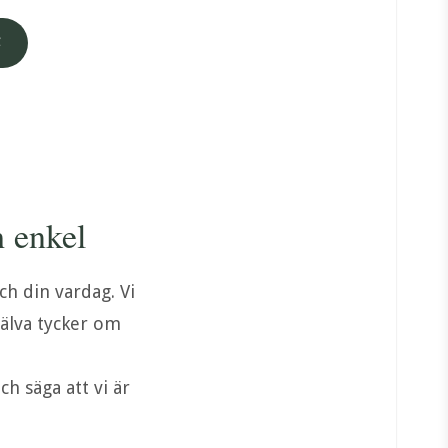
h enkel
ch din vardag. Vi
jälva tycker om
h säga att vi är