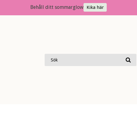
Behåll ditt sommarglow
Kika här