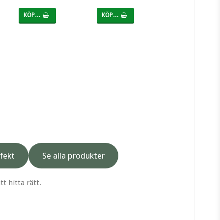
KÖP…
KÖP…
KÖP…
fekt
Se alla produkter
tt hitta rätt.