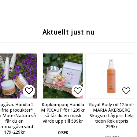
Aktuellt just nu
an
ll i favoritlistan
Lägg till i favoritlistan
Lägg till i favoritl
Lägg till i favoritl
Lägg
pgåva. Handla 2
Köpkampanj Handla
Royal Body oil 125ml-
lfria produkter*
M PICAUT för 1299kr
MARIA ÅKERBERG
n MaterNatura så
så får du en mask
Skogsro Lågpris hela
får du en
värde upp till 599kr
tiden Rek utpris
ommargåva värd
299kr
179-229kr
0 SEK