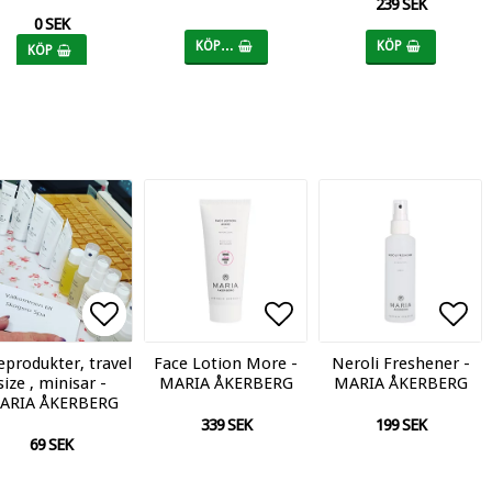
239 SEK
0 SEK
KÖP…
KÖP
KÖP
an
an
ll i favoritlistan
ll i favoritlistan
Lägg till i favoritlistan
Lägg till i favoritlistan
Lägg till i favoritl
Lägg till i favoritl
Lägg
Lägg
eprodukter, travel
Face Lotion More -
Neroli Freshener -
size , minisar -
MARIA ÅKERBERG
MARIA ÅKERBERG
ARIA ÅKERBERG
339 SEK
199 SEK
69 SEK