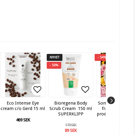
NYHET
- 54%
- 50%
istan
istan
 till i favoritlistan
Lägg till i favoritlistan
Lägg till i favoritlistan
Lägg till i favor
L
L
Eco Intense Eye
Bioregena Body
Sommarens fina s
cream c/o Gerd 15 ml
Scrub Cream 150 ml
från c/o GERD. 
SUPERKLIPP
produkter + neces
469 SEK
179 SEK
2 430 SEK
89 SEK
1 119 SEK