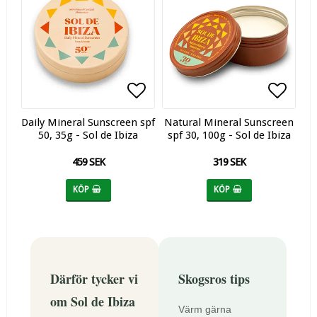
Lägg till i favoritlistan
Lägg till i favoritlistan
Lägg t
Lägg t
Daily Mineral Sunscreen spf
Natural Mineral Sunscreen
50, 35g - Sol de Ibiza
spf 30, 100g - Sol de Ibiza
459 SEK
319 SEK
KÖP
KÖP
Därför tycker vi
Skogsros tips
om Sol de Ibiza
Värm gärna