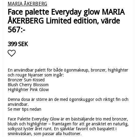
MARIA ÅKERBERG
Face palette Everyday glow MARIA
ÅKERBERG Limited edition, värde
567:-
399 SEK
Lägg till i favoritlistan
En användbar palett för både ögonmakeup, bronzer, highlighter
och rouge Nyanser som ingår:
Bronzer Sun-Kissed
Blush Cherry Blossom
Highlighter Pink Glow
Denna dosa är större än de med ögonskuggor och riktigt fin och
användbar.
Se mer tips nedan
Face Palette Everyday Glow är en bästsäljande trio med bronzer,
blush och highlighter – framtagen för att ge ansiktet en naturlig,
solkysst lyster året runt. En självklar favorit och baspalett i