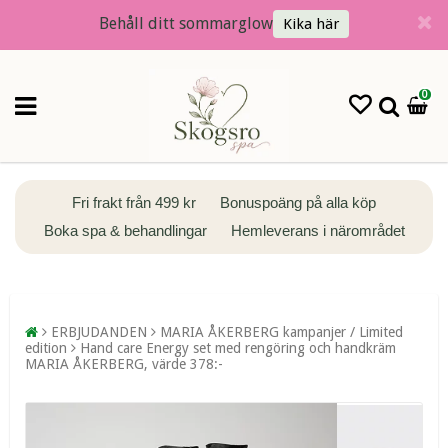
Behåll ditt sommarglow
Kika här
0
Fri frakt från 499 kr
Bonuspoäng på alla köp
Boka spa & behandlingar
Hemleverans i närområdet
ERBJUDANDEN
MARIA ÅKERBERG kampanjer / Limited
edition
Hand care Energy set med rengöring och handkräm
MARIA ÅKERBERG, värde 378:-