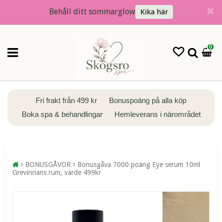
Behåll ditt sommarglow
Kika här
0
Fri frakt från 499 kr
Bonuspoäng på alla köp
Boka spa & behandlingar
Hemleverans i närområdet
BONUSGÅVOR
Bonusgåva 7000 poäng Eye serum 10ml
Grevinnans rum, värde 499kr