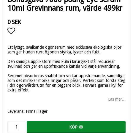
10ml Grevinnans rum, värde 499kr
0 SEK
Lägg till i favoritlistan
Ett lyxigt, svalkande ögonserum med exklusiva ekologiska oljor
som ger huden runt ögonen styrka, lyster och fukt.
Den smidiga applikatorn med kula i kirurgiskt stål reducerar
svullnad och ger en uppfriskande känsla vid varje användning.
Serumet absorberas snabbt och verkar uppstramande, samtidigt
som det minskar mörka ringar och påsar. Perfekt som första steg
i din ögonvårdsrutin för en piggare blick. Förvara gärna i kyl för
extra effekt.
Läs mer...
Leverans:
Finns i lager
KÖP