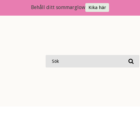
Behåll ditt sommarglow
Kika här