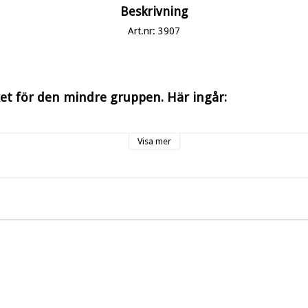
Beskrivning
Art.nr: 3907
ket för den mindre gruppen. Här ingår:
Visa mer
st. Kaffe/te/juice och ostfralla plus fikabröd. Samma fikaalternativ för he
ekologiskt.
rm, ekologisk saltscrub.
lfri behandling.   
RIA ÅKERBERG produkter                                        
d dryck. Kaffe/te-buffe
mbastu
badtunna.