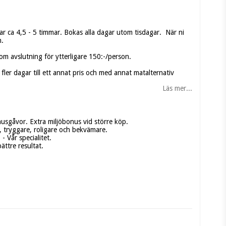
ar ca 4,5 - 5 timmar. Bokas alla dagar utom tisdagar. När ni
n.
som avslutning för ytterligare 150:-/person.
fler dagar till ett annat pris och med annat matalternativ
Läs mer...
nusgåvor. Extra miljöbonus vid större köp.
 tryggare, roligare och bekvämare.
 Vår specialitet.
bättre resultat.