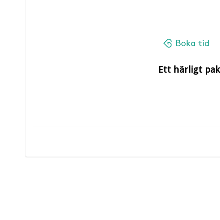
Ett härligt pa
Fika vid ankom
Härbakat och 
Fotbad med va
30 minuters va
Sparutin med MA
Fruktbuffe me
Träeldad aro
Bubbelbad i 