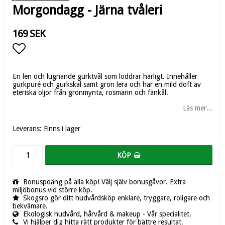
Morgondagg - Järna tvåleri
169 SEK
Lägg till i favoritlistan
En len och lugnande gurktvål som löddrar härligt. Innehåller
gurkpuré och gurkskal samt grön lera och har en mild doft av
eteriska oljor från grönmynta, rosmarin och fänkål.
Läs mer...
Leverans:
Finns i lager
KÖP
Bonuspoäng på alla köp! Välj själv bonusgåvor. Extra
miljöbonus vid större köp.
Skogsro gör ditt hudvårdsköp enklare, tryggare, roligare och
bekvämare.
Ekologisk hudvård, hårvård & makeup - Vår specialitet.
Vi hjälper dig hitta rätt produkter för bättre resultat.