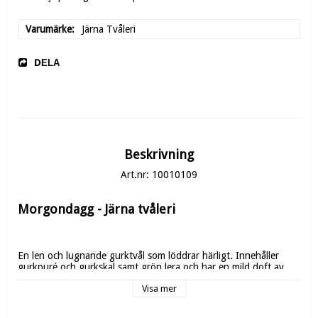
Varumärke
Järna Tvåleri
DELA
Beskrivning
Art.nr: 10010109
Morgondagg - Järna tvåleri
En len och lugnande gurktvål som löddrar härligt. Innehåller 
gurkpuré och gurkskal samt grön lera och har en mild doft av 
eteriska oljor från grönmynta, rosmarin och fänkål. 
Visa mer
Underbar till både huden och håret. Eftersom tvålen innehåller 
grön lera minskar behovet av balsam och surskölj efter 