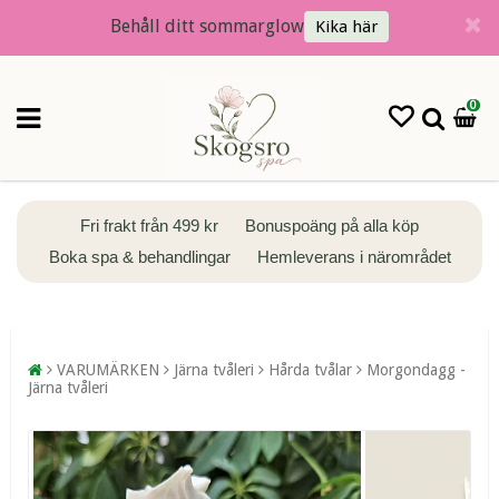
Behåll ditt sommarglow
Kika här
0
Fri frakt från 499 kr
Bonuspoäng på alla köp
Boka spa & behandlingar
Hemleverans i närområdet
VARUMÄRKEN
Järna tvåleri
Hårda tvålar
Morgondagg -
Järna tvåleri