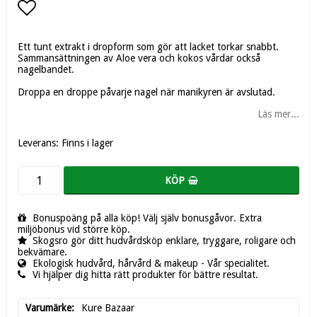
Lägg till i favoritlistan
Ett tunt extrakt i dropform som gör att lacket torkar snabbt.
Sammansättningen av Aloe vera och kokos vårdar också
nagelbandet.
Droppa en droppe påvarje nagel när manikyren är avslutad.
Läs mer...
Leverans:
Finns i lager
KÖP
Bonuspoäng på alla köp! Välj själv bonusgåvor. Extra
miljöbonus vid större köp.
Skogsro gör ditt hudvårdsköp enklare, tryggare, roligare och
bekvämare.
Ekologisk hudvård, hårvård & makeup - Vår specialitet.
Vi hjälper dig hitta rätt produkter för bättre resultat.
Varumärke
Kure Bazaar