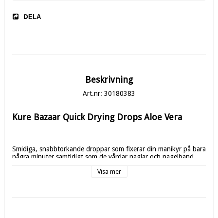
DELA
Beskrivning
Art.nr: 30180383
Kure Bazaar Quick Drying Drops Aloe Vera 
Smidiga, snabbtorkande droppar som fixerar din manikyr på bara 
några minuter samtidigt som de vårdar naglar och nagelband. 
Visa mer
Den lätta, växtbaserade formulan är berikad med aloe vera och 
nyponolja som återfuktar och mjukgör, medan kokosbaserade 
oljor ger en smidig och skyddande finish. 
Perfekt som sista steg för att minska risken för märken och ge 
en välvårdad look.