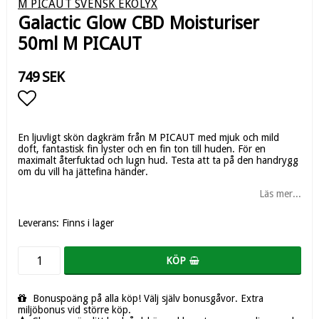
M PICAUT SVENSK EKOLYX
Galactic Glow CBD Moisturiser
50ml M PICAUT
749 SEK
Lägg till i favoritlistan
En ljuvligt skön dagkräm från M PICAUT med mjuk och mild
doft, fantastisk fin lyster och en fin ton till huden. För en
maximalt återfuktad och lugn hud. Testa att ta på den handrygg
om du vill ha jättefina händer.
Läs mer...
Leverans:
Finns i lager
KÖP
Bonuspoäng på alla köp! Välj själv bonusgåvor. Extra
miljöbonus vid större köp.