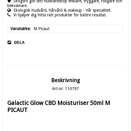
Skogsro gör ditt hudvårdsköp enklare, tryggare, roligare och
bekvämare.
Ekologisk hudvård, hårvård & makeup - Vår specialitet.
Vi hjälper dig hitta rätt produkter för bättre resultat.
Varumärke
M Picaut
DELA
Beskrivning
Art.nr: 110797
Galactic Glow CBD Moisturiser 50ml M 
PICAUT