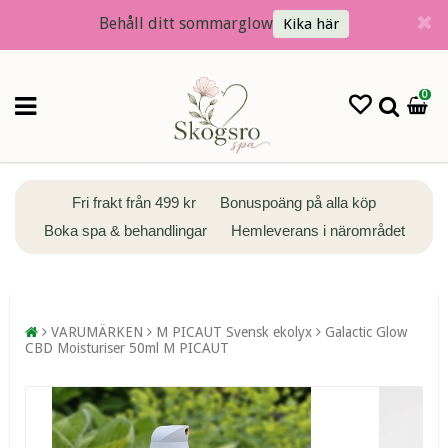
Behåll ditt sommarglow
Kika här
0
Fri frakt från 499 kr
Bonuspoäng på alla köp
Boka spa & behandlingar
Hemleverans i närområdet
VARUMÄRKEN
M PICAUT Svensk ekolyx
Galactic Glow
CBD Moisturiser 50ml M PICAUT