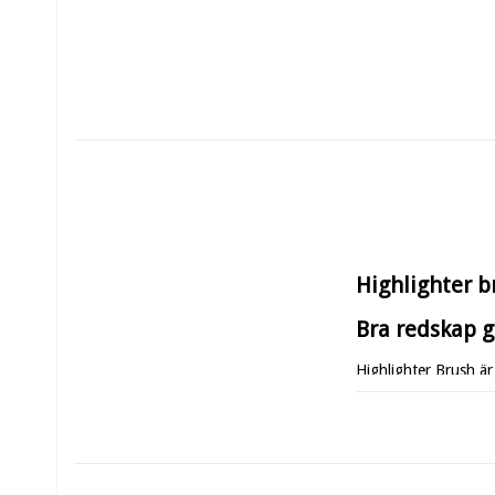
Highlighter 
Bra redskap g
Highlighter Brush är
Den är idealiskt för 
Tillverkad av synteth
Makeupborste av synt