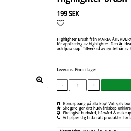
199 SEK
Lägg till i favoritlistan
Highlighter Brush från MARIA ÅKERBERG 
för applicering av highlighter. Den är idea
och ljusa upp. Tillverkad av syntethår av 
Leverans:
Finns i lager
-
+
Bonuspoäng på alla köp! Välj själv bo
Skogsro gör ditt hudvårdsköp enklare,
Ekologisk hudvård, hårvård & makeup -
Vi hjälper dig hitta rätt produkter för 