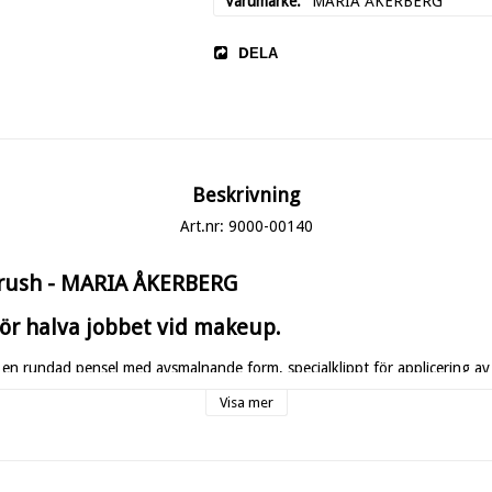
Varumärke
MARIA ÅKERBERG
DELA
Beskrivning
Art.nr: 9000-00140
brush - MARIA ÅKERBERG
ör halva jobbet vid makeup.
 en rundad pensel med avsmalnande form, specialklippt för applicering av 
detaljerad applicering av puder för att fixera, tona ut och ljusa upp.
Visa mer
år av hög kvalitet.
ethår i bästa kvalité.