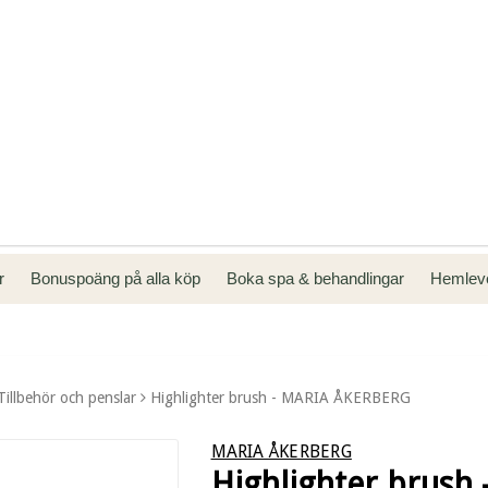
kr
Bonuspoäng på alla köp
Boka spa & behandlingar
Hemleve
Tillbehör och penslar
Highlighter brush - MARIA ÅKERBERG
MARIA ÅKERBERG
Highlighter brush