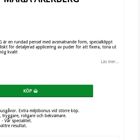
är en rundad pensel med avsmalnande form, specialklippt
liskt för detaljerad applicering av puder för att fixera, tona ut
hög kvalit
Läs mer...
KÖP
nusgåvor. Extra miljöbonus vid större köp.
 tryggare, roligare och bekvämare.
 Vår specialitet.
bättre resultat.