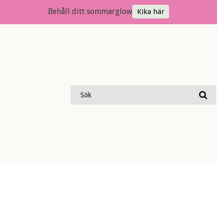
Behåll ditt sommarglow
Kika här