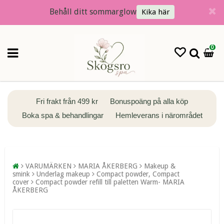
Behåll ditt sommarglow
Kika här
0
Fri frakt från 499 kr
Bonuspoäng på alla köp
Boka spa & behandlingar
Hemleverans i närområdet
VARUMÄRKEN
MARIA ÅKERBERG
Makeup &
smink
Underlag makeup
Compact powder, Compact
cover
Compact powder refill till paletten Warm- MARIA
ÅKERBERG