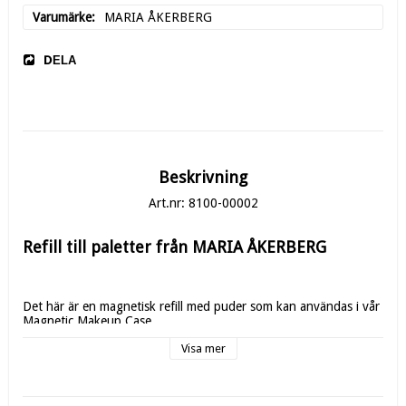
Varumärke
MARIA ÅKERBERG
DELA
Beskrivning
Art.nr: 8100-00002
Refill till paletter från MARIA ÅKERBERG
Det här är en magnetisk refill med puder som kan användas i vår 
Magnetic Makeup Case.
Visa mer
Färgerna på bildskärmen kan variera, så färgåtergivelsen 
stämmer inte alltid överens med verkligheten.
Compact Powder Warm Breeze har en ljus, varm nyans.  