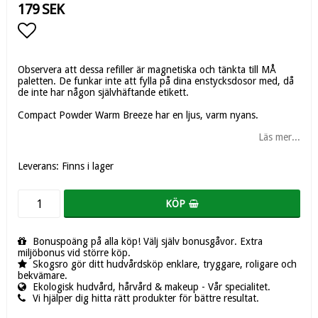
179 SEK
Lägg till i favoritlistan
Observera att dessa refiller är magnetiska och tänkta till MÅ
paletten. De funkar inte att fylla på dina enstycksdosor med, då
de inte har någon självhäftande etikett.
Compact Powder Warm Breeze har en ljus, varm nyans.
Läs mer...
Leverans:
Finns i lager
KÖP
Bonuspoäng på alla köp! Välj själv bonusgåvor. Extra
miljöbonus vid större köp.
Skogsro gör ditt hudvårdsköp enklare, tryggare, roligare och
bekvämare.
Ekologisk hudvård, hårvård & makeup - Vår specialitet.
Vi hjälper dig hitta rätt produkter för bättre resultat.