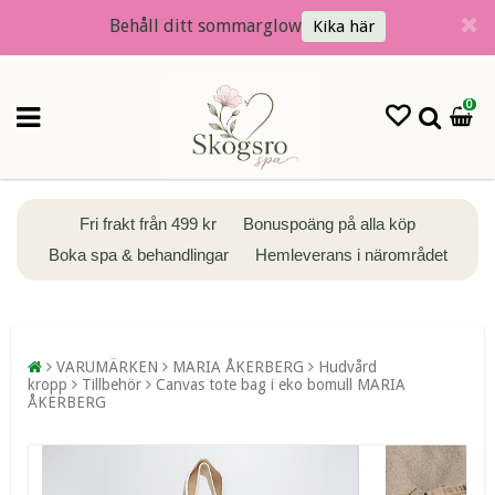
Behåll ditt sommarglow
Kika här
0
Fri frakt från 499 kr
Bonuspoäng på alla köp
Boka spa & behandlingar
Hemleverans i närområdet
VARUMÄRKEN
MARIA ÅKERBERG
Hudvård
kropp
Tillbehör
Canvas tote bag i eko bomull MARIA
ÅKERBERG