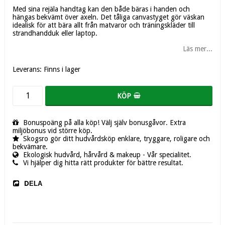
Med sina rejäla handtag kan den både bäras i handen och
hängas bekvämt över axeln. Det tåliga canvastyget gör väskan
idealisk för att bära allt från matvaror och träningskläder till
strandhandduk eller laptop.
Läs mer...
Leverans:
Finns i lager
KÖP
Bonuspoäng på alla köp! Välj själv bonusgåvor. Extra
miljöbonus vid större köp.
Skogsro gör ditt hudvårdsköp enklare, tryggare, roligare och
bekvämare.
Ekologisk hudvård, hårvård & makeup - Vår specialitet.
Vi hjälper dig hitta rätt produkter för bättre resultat.
DELA