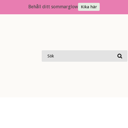
Behåll ditt sommarglow
Kika här