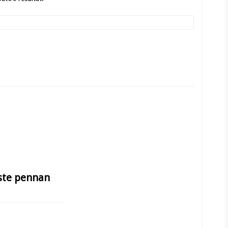
ste pennan
 långvarig och 