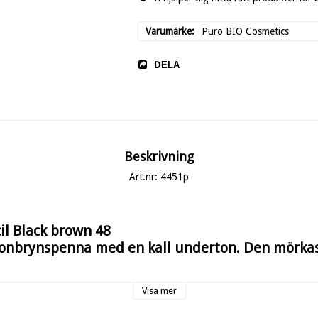
Varumärke
Puro BIO Cosmetics
DELA
Beskrivning
Art.nr: 4451p
il Black brown 48
gonbrynspenna med en kall underton. Den mörka
r den naturliga brynformen och tack vare sin hård konsistens blir effekten
Visa mer