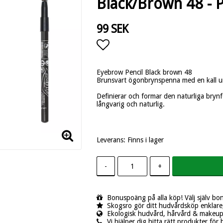
Black/Brown 48 - 
99 SEK
Lägg till i favoritlistan
Eyebrow Pencil Black brown 48
Brunsvart ögonbrynspenna med en kall 
Definierar och formar den naturliga brynf
långvarig och naturlig.
Leverans:
Finns i lager
-
+
Bonuspoäng på alla köp! Välj själv bo
Skogsro gör ditt hudvårdsköp enklare,
Ekologisk hudvård, hårvård & makeup -
Vi hjälper dig hitta rätt produkter för 