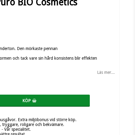
Puro BIO Cosmetics
underton. Den mörkaste pennan
ormen och tack vare sin hård konsistens blir effekten
Läs mer...
KÖP
nusgåvor. Extra miljöbonus vid större köp.
 tryggare, roligare och bekvämare.
 Vår specialitet.
bättre resultat.